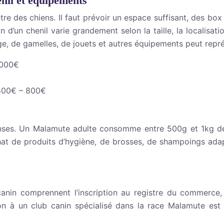
enil et equipements
re des chiens. Il faut prévoir un espace suffisant, des box 
 d’un chenil varie grandement selon la taille, la localisat
yage, de gamelles, de jouets et autres équipements peut re
 000€
 500€ – 800€
enses. Un Malamute adulte consomme entre 500g et 1kg de
chat de produits d’hygiène, de brosses, de shampoings adap
nin comprennent l’inscription au registre du commerce, 
ésion à un club canin spécialisé dans la race Malamute es