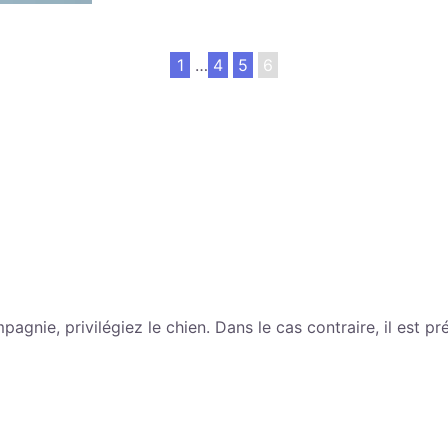
1
…
4
5
6
nie, privilégiez le chien. Dans le cas contraire, il est pr