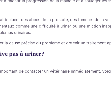
 à ralentir la progression de la maladie et à soulager les
chat incluent des abcès de la prostate, des tumeurs de la ve
ementaux comme une difficulté à uriner ou une miction in
blèmes urinaires.
ner la cause précise du problème et obtenir un traitement a
ive pas à uriner?
t important de contacter un vétérinaire immédiatement. Voici